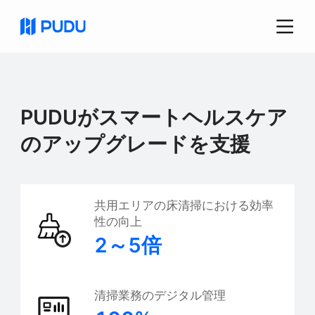
ヘルスケア
PUDUがスマートヘルスケア
Pudu Roboticsは、配送、重量物運搬、床清
のアップグレードを支援
掃、受付サービスを組み合わせた、医療現場
向けの統合型スマートソリューションを提供
しています。これらのイノベーションによ
共用エリアの床清掃における効率
り、医療スタッフの反復作業を削減するとと
性の向上
もに、患者向けサービスの適時性と品質を向
2～5倍
上させます。
清掃業務のデジタル管理