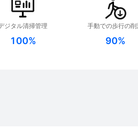
デジタル清掃管理
手動での歩行の削
100%
90%
FlashBot Arm
PUDU D9
PUDU D7
セミヒューマノイド型エンボディ
Pudu Roboticsによる初のフルサ
Pudu Robo
ドAIサービスロボット
イズ二足歩行ヒューマノイドロボ
ューマノイド
ット