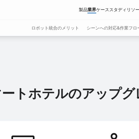
製品
業界
ケーススタディ
リソ
ロボット統合のメリット
シーンへの対応&作業フロ
ボット
産業用配送ロボット
Pudu X-Lab
アクセサリー
荷物取扱い、床清掃、レストランでの配
複数ロボットのスケジュール設定と一元
手不足や管理の複雑さに対応しながら、
スマートホテルのアップグ
PUDU BG1
PUDU T600
PUDU D5 S
New
Hot
AIネイティブ大型床洗浄ロボット
産業用配送ロボット
産業用自律型