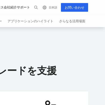
ース
会社紹介
サポート
お問い合わせ
日本語
ー
アプリケーションのハイライト
さらなる活用場面
すべての製品を表示
レードを支援
eries
PUDU MT1 Max
PUDU CC1
Hot
四足歩行ロボット
3DセンシングAI掃除ロボット
AIネイティ
浄ロボット