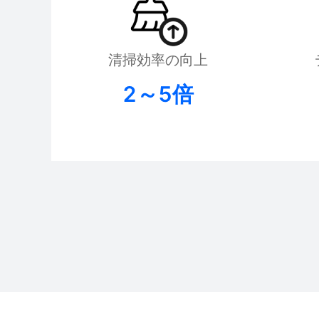
清掃効率の向上
2～5倍
PUDU MT1 Vac
PUDU CC1 Pro
Hot
Hot
AI搭載の清掃・吸引ロボット
AI搭載自律型清掃ロボット