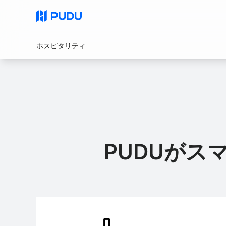
ホスピタリティ
すべての製品
業務用清掃ロボット
商業用配送ロ
ホスピタリティ
PUDUロボットは、接客、ルームサービス配送、手
クイックリンク
膳/下膳など、ホスピタリティ業務全般を強化し、
PUDU MT1 Vac
PUDU CC1 Pro
FlashBot Arm
管理を実現します。これらのソリューションは、人
ゲスト体験を向上させます。
PUDUが
PUDU CC1 Pro Disc
PUDU BG1 Pro
NEW
New
AIネイティブ 中型ディスク式床洗
AIネイティブ大型床洗浄ロボット
浄ロボット