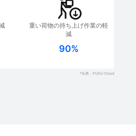
減
重い荷物の持ち上げ作業の軽
減
90%
FlashBot Max
PUDU M
Hot
*出典：PUDU Cloud
ticsの第一世代セミヒ
ビル内配送のエキスパート
AI搭載ロボ
ロボット