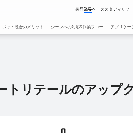
製品
業界
ケーススタディ
リソ
ロボット統合のメリット
シーンへの対応&作業フロー
アプリケー
ボット
産業用配送ロボット
Pudu X-Lab
アクセサリー
の低下、清掃業務の負担増、激しい競争
係、プロモーションアシスタント、商品
業務パフォーマンスを向上させることで
マートリテールのアップ
PUDU BG1
PUDU T600
PUDU D5 S
New
Hot
AIネイティブ大型床洗浄ロボット
産業用配送ロボット
産業用自律型