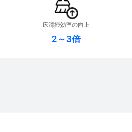
床清掃効率の向上
​​2～3倍
FlashBot Arm
PUDU D9
PUDU D7
セミヒューマノイド型エンボディ
Pudu Roboticsによる初のフルサ
Pudu Robo
ドAIサービスロボット
イズ二足歩行ヒューマノイドロボ
ューマノイド
ット