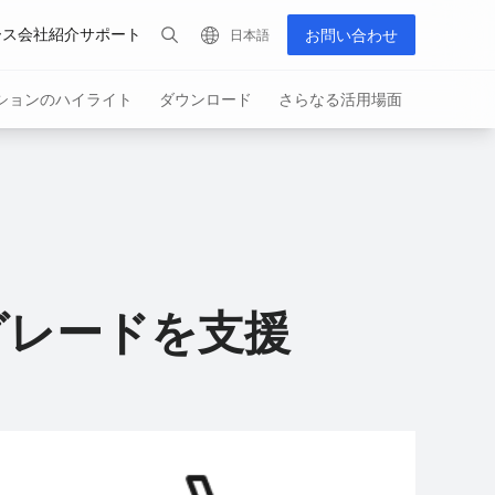
ース
会社紹介
サポート
お問い合わせ
日本語
ションのハイライト
ダウンロード
さらなる活用場面
すべての製品を表示
グレードを支援
eries
PUDU MT1 Max
PUDU CC1
Hot
四足歩行ロボット
3DセンシングAI掃除ロボット
AIネイティ
浄ロボット