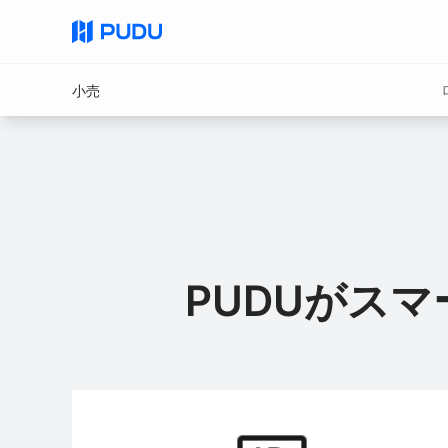
小売
すべての製品
業務用清掃ロボット
商業用配送ロ
小売
今日の小売業界では、人件費の高騰、サービス効率
クイックリンク
が課題となっています。PUDUのロボットは、接客
PUDU MT1 Vac
PUDU CC1 Pro
FlashBot Arm
補充、床清掃などの役割において、サービス効率と
小売業者をサポートします。
PUDUがス
PUDU CC1 Pro Disc
PUDU BG1 Pro
NEW
New
AIネイティブ 中型ディスク式床洗
AIネイティブ大型床洗浄ロボット
浄ロボット