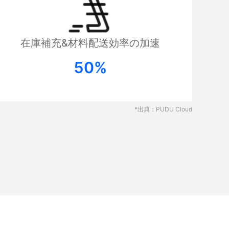
在庫補充&材料配送効率の加速
​​50%
*出典：PUDU Cloud
FlashBot Max
PUDU M
Hot
ticsの第一世代セミヒ
ビル内配送のエキスパート
AI搭載ロボ
ロボット