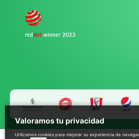
IA nativa
nativo de IA
FlashBot Max
PUDU T600 Underride
Hot
Experto de reparto en edificios
Plataforma de entrega industrial
flexible y eficiente
Utilizamos cookies para mejorar su experiencia de navegaci