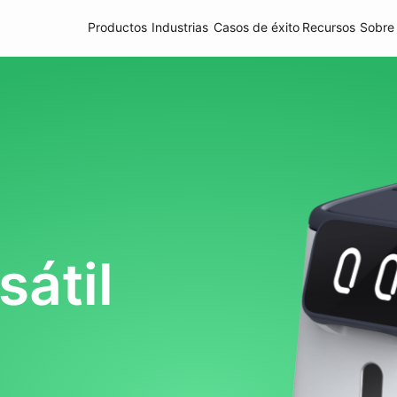
Productos
Industrias
Casos de éxito
Recursos
Sobre
l
Robots de reparto comercial
Robots de reparto industrial
sátil
PUDU BG1
PUDU D5 Series
PUDU MT
New
Robot fregador de gran tamaño
Robot cuadrúpedo autónomo de
Barredora Rob