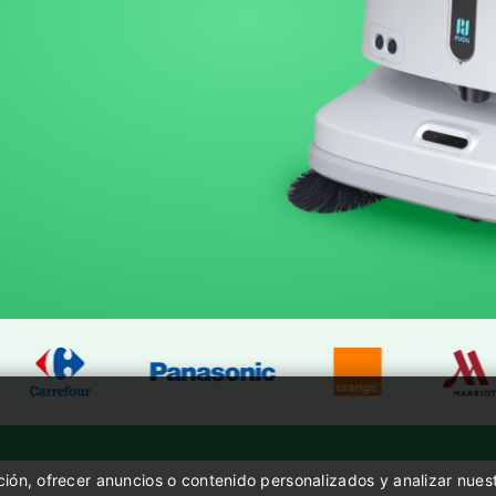
nativo de IA
grado industrial
Percepción 3D
PUDU MT1 Vac
PUDU D9
PUDU CC1
Hot
Barredora y aspiradora robótica
El primer robot humanoide bípedo
Robot de limp
impulsada por IA
de tamaño completo de Pudu
IA
Robotics
ón, ofrecer anuncios o contenido personalizados y analizar nuestr