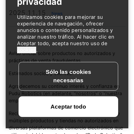
2025.11.15
News
Utilizamos cookies para mejorar su
experiencia de navegación, ofrecer
anuncios o contenido personalizados y
analizar nuestro tráfico. Al hacer clic en
Aceptar todo, acepta nuestro uso de
cookies
.
Aviso oficial sobre productos no autorizados y
prácticas de venta fraudulentas
Estimados socios y clientes:
Agradecemos su continuo interés y confianza en
Pudu Robotics (en adelante, “nosotros” o “nuestra
empresa”).
Recientemente, hemos detectado la aparición de
múltiples productos y tiendas no autorizados en
diversas plataformas de comercio electrónico que