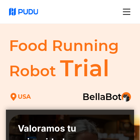
Food Running
Trial
Robot
BellaBot
USA