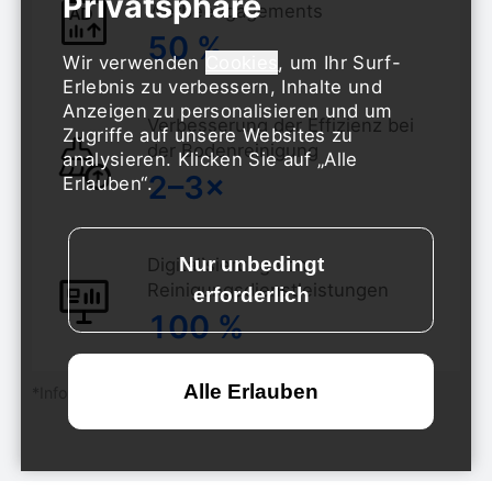
technologisch fortschrittliche Erlebnisse.
Werbeengagements
50 %
Wir verwenden
Cookies
, um Ihr Surf-
Erlebnis zu verbessern, Inhalte und
Anzeigen zu personalisieren und um
Verbesserung der Effizienz bei
Zugriffe auf unsere Websites zu
der Bodenreinigung
analysieren. Klicken Sie auf „Alle
2–3×
Erlauben“.
Digitalisierung von
Reinigungsdienstleistungen
100 %
*Informationsquelle: PUDU Cloud