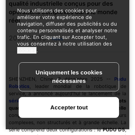
qualité industrielle conçus pour des
Nous utilisons des cookies pour
opérations complexes dans le monde
améliorer votre expérience de
réel
navigation, diffuser des publicités ou du
contenu personnalisés et analyser notre
2025.12.03
trafic. En cliquant sur Accepter tout,
News
vous consentez à notre utilisation des
cookies
.
SHENZHEN, Chine, 3 décembre 2025 --
Pudu
Robotics
, leader mondial de la robotique de
service, a annoncé aujourd'hui le lancement de la
série PUDU D5
, une nouvelle génération de
robots
quadrupèdes autonomes de qualité industrielle
conçus pour les environnements extérieurs
complexes, non structurés et à grande échelle. La
série comprend deux configurations : le
PUDU D5
,