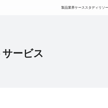
製品
業界
ケーススタディ
リソ
ボット
産業用配送ロボット
Pudu X-Lab
アクセサリー
トサービス
PUDU BG1
PUDU T600
PUDU D5 S
New
Hot
AIネイティブ大型床洗浄ロボット
産業用配送ロボット
産業用自律型