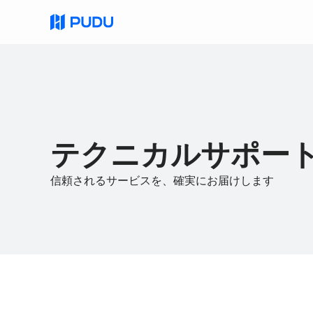
すべての製品
業務用清掃ロボット
商業用配送ロ
クイックリンク
テクニカルサポー
PUDU MT1 Vac
PUDU CC1 Pro
FlashBot Arm
信頼されるサービスを、確実にお届けします
PUDU CC1 Pro Disc
PUDU BG1 Pro
NEW
New
AIネイティブ 中型ディスク式床洗
AIネイティブ大型床洗浄ロボット
浄ロボット