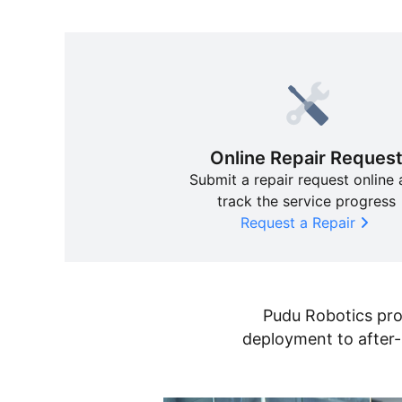
Online Repair Reques
Submit a repair request online
track the service progress
PUDU MT1 Vac
PUDU CC1 Pro
Hot
Hot
Request a Repair
AI搭載の清掃・吸引ロボット
AI搭載自律型清掃ロボット
Pudu Robotics prov
deployment to after-