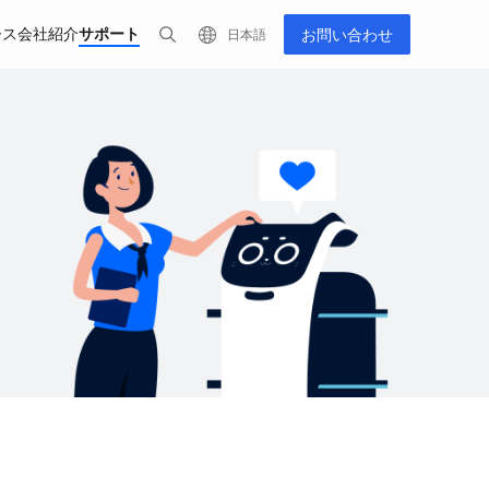
ース
会社紹介
サポート
お問い合わせ
日本語
すべての製品を表示
eries
PUDU MT1 Max
PUDU CC1
Hot
四足歩行ロボット
3DセンシングAI掃除ロボット
AIネイティ
浄ロボット