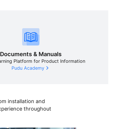
Documents & Manuals
earning Platform for Product Information
FlashBot Max
PUDU M
Hot
Pudu Academy
ticsの第一世代セミヒ
ビル内配送のエキスパート
AI搭載ロボ
ロボット
om installation and
experience throughout