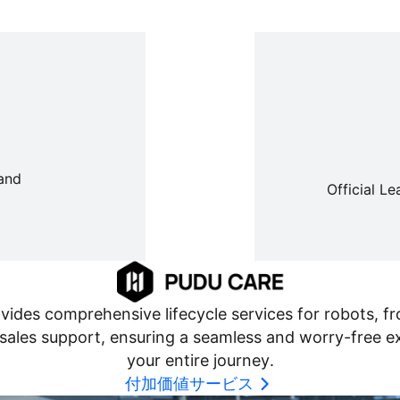
t
 and
Official L
FlashBot Arm
PUDU D9
PUDU D7
セミヒューマノイド型エンボディ
Pudu Roboticsによる初のフルサ
Pudu Robo
ドAIサービスロボット
イズ二足歩行ヒューマノイドロボ
ューマノイド
ット
ides comprehensive lifecycle services for robots, fr
sales support, ensuring a seamless and worry-free 
your entire journey.
付加価値サービス